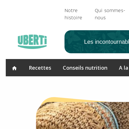
Notre
Qui sommes-
histoire
nous
Les incontournab
Recettes
Conseils nutrition
A la
home