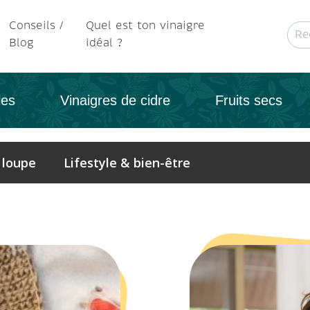
Conseils /
Quel est ton vinaigre
Blog
idéal ?
les
Vinaigres de cidre
Fruits secs
 loupe
Lifestyle & bien-être