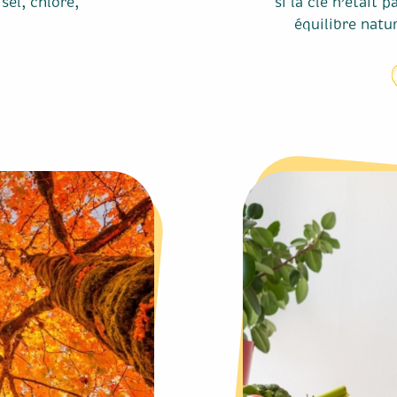
sel, chlore,
si la clé n’était 
équilibre natur