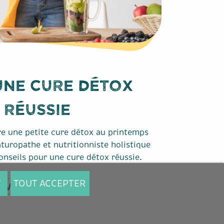
une cure détox
réussie
re une petite cure détox au printemps
aturopathe et nutritionniste holistique
conseils pour une cure détox réussie.
T
TOUT ACCEPTER
Voir l'article