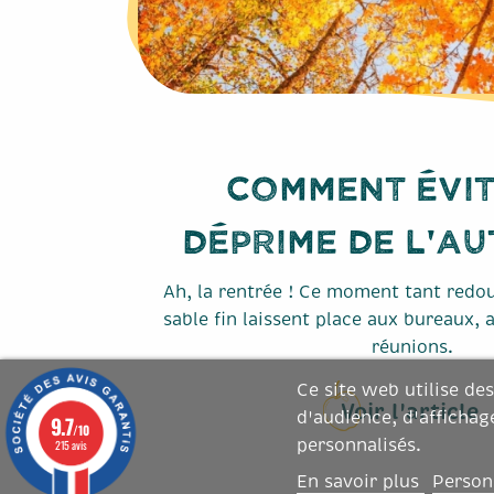
Comment évit
déprime de l'a
Ah, la rentrée ! Ce moment tant redou
sable fin laissent place aux bureaux, 
réunions.
Ce site web utilise de
Voir l'article
d'audience, d'affichag
9.7
/10
personnalisés.
215 avis
En savoir plus
Person