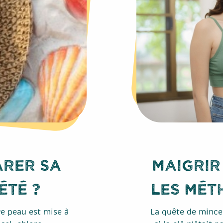
rer sa
Maigrir
été ?
les mét
re peau est mise à
La quête de mince