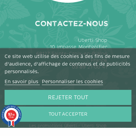
Contactez-nous
Uberti Shop
10 impasse Montgolfier
68127 Sainte-Croix-en-Plaine
Ce site web utilise des cookies à des fins de mesure
France
d'audience, d'affichage de contenus et de publicités
03 89 21 00 41
personnalisés.
En savoir plus
Personnaliser les cookies
La Boutique
REJETER TOUT
Livraison et paiement
TOUT ACCEPTER
9.7
/10
215 avis
Conditions des offres en cours
Les promotions Uberti - Uberti Shop
Mon compte