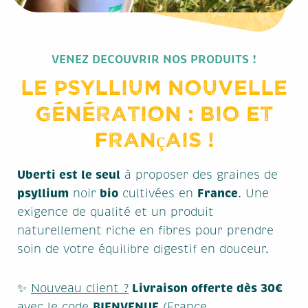
VENEZ DECOUVRIR NOS PRODUITS !
VENEZ DECOUVRIR NOS PRODUITS !
Le psyllium nouvelle
Fermeture estivale !
génération : bio et
Dernière commande pour départ avant
français !
fermeture :
mercredi 29 juillet à 11h
Uberti est le seul
à proposer des graines de
Les livraisons reprendront à notre retour !
psyllium
bio
France
noir
cultivées en
. Une
Merci pour votre compréhension et belles
exigence de qualité et un produit
vacances
!!
naturellement riche en fibres pour prendre
soin de votre équilibre digestif en douceur.
Livraison offerte dès 30€
✨
Nouveau client ?
BIENVENUE
avec le code
(France