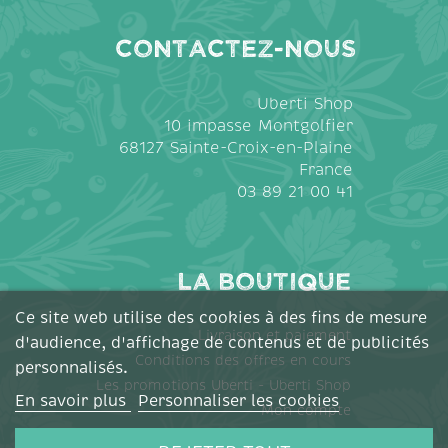
Contactez-nous
Uberti Shop
10 impasse Montgolfier
68127 Sainte-Croix-en-Plaine
France
03 89 21 00 41
La Boutique
Ce site web utilise des cookies à des fins de mesure
Livraison et paiement
d'audience, d'affichage de contenus et de publicités
Conditions des offres en cours
personnalisés.
Les promotions Uberti - Uberti Shop
En savoir plus
Personnaliser les cookies
Mon compte