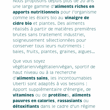
Nous proposons depuis plus de 20 ans
aliments riches en
une large gamme d’
apports nutritionnels
pour l’organisme
vinaigre de
comme les élixirs bio au
cidre bio
et plantes. Des aliments
réalisés à partir de matières premières
brutes sans traitement industriel,
soigneusement sélectionnées pour
conserver tous leurs nutriments :
baies, fruits, plantes, graines, algues…
Que vous soyez
végétarien/végétalien/végan, sportif de
haut niveau ou à la recherche
aliments sains
d’
, les incontournables
Uberti sont adaptés à vos besoins :
Apport supplémentaire d’énergie, de
vitamines
protéine
aliments
ou de
s,
pauvres en calories
rassasiants
,
ou
détoxifiants
dans le cadre d’un régime