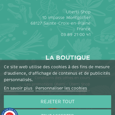
Uberti Shop
10 impasse Montgolfier
68127 Sainte-Croix-en-Plaine
France
03 89 21 00 41
La Boutique
Ce site web utilise des cookies à des fins de mesure
Livraison et paiement
d'audience, d'affichage de contenus et de publicités
Conditions des offres en cours
personnalisés.
Les promotions Uberti - Uberti Shop
En savoir plus
Personnaliser les cookies
Mon compte
REJETER TOUT