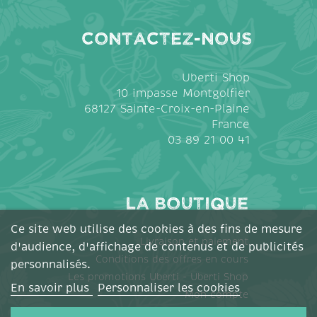
Contactez-nous
Uberti Shop
10 impasse Montgolfier
68127 Sainte-Croix-en-Plaine
France
03 89 21 00 41
La Boutique
Ce site web utilise des cookies à des fins de mesure
Livraison et paiement
d'audience, d'affichage de contenus et de publicités
Conditions des offres en cours
personnalisés.
Les promotions Uberti - Uberti Shop
En savoir plus
Personnaliser les cookies
Mon compte